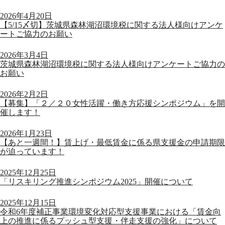
2026年4月20日
【5/15〆切】茨城県森林湖沼環境税に関する法人様向けアンケ
ートご協力のお願い
2026年3月4日
茨城県森林湖沼環境税に関する法人様向けアンケートご協力の
お願い
2026年2月2日
【募集】「２／２０女性活躍・働き方応援シンポジウム」を開
催します！
2026年1月23日
【あと一週間！】賃上げ・最低賃金に係る県支援金の申請期限
が迫っています！
2025年12月25日
「リスキリング推進シンポジウム2025」開催について
2025年12月15日
令和6年度補正事業環境変化対応型支援事業における「賃金向
上の推進に係るプッシュ型支援・伴走支援の強化」について