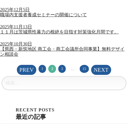
2025年12月5日
職場内支援者養成セミナーの開催について
2025年11月13日
１１月は茨城県性暴力の根絶を目指す対策強化月間です。
2025年10月30日
【県西・新筑地区 商工会・商工会議所合同事業】無料デザイ
ン相談会
投
固
固
固
PREV
1
2
3
…
15
NEXT
定
定
定
稿
ペ
ペ
ペ
ー
ー
ー
の
ジ
ジ
ジ
ペ
ー
ジ
送
り
最近の記事