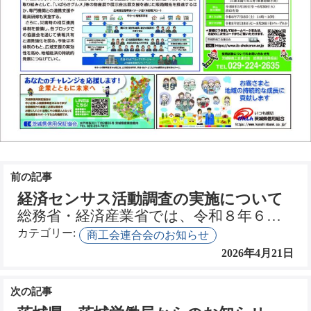
投
稿
経済センサス活動調査の実施について
ナ
総務省・経済産業省では、令和８年６月１日現在で、全国のすべての事業所・企業や団体を対象とした「令和８…
ビ
カテゴリー:
商工会連合会のお知らせ
ゲ
2026年4月21日
ー
シ
ョ